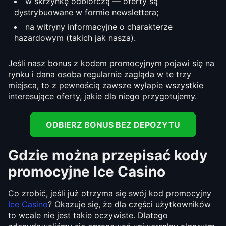
w skrzynkę odbiorczą — oferty są
dystrybuowane w formie newslettera;
na witryny informacyjne o charakterze
hazardowym (takich jak nasza).
Jeśli nasz bonus z kodem promocyjnym pojawi się na
rynku i dana osoba regularnie zagląda w te trzy
miejsca, to z pewnością zawsze wyłapie wszystkie
interesujące oferty, jakie dla niego przygotujemy.
ODBIERZ BONUS BEZ DEPOZYTU
Gdzie można przepisać kody
promocyjne Ice Casino
Co zrobić, jeśli już otrzyma się swój kod promocyjny
Ice Casino
? Okazuje się, że dla części użytkowników
to wcale nie jest takie oczywiste. Dlatego