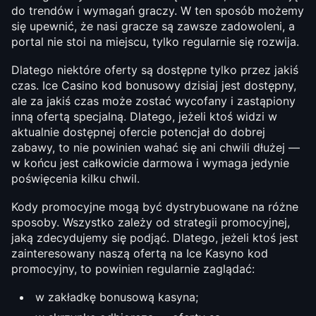
do trendów i wymagań graczy. W ten sposób możemy
się upewnić, że nasi gracze są zawsze zadowoleni, a
portal nie stoi na miejscu, tylko regularnie się rozwija.
Dlatego niektóre oferty są dostępne tylko przez jakiś
czas. Ice Casino kod bonusowy dzisiaj jest dostępny,
ale za jakiś czas może zostać wycofany i zastąpiony
inną ofertą specjalną. Dlatego, jeżeli ktoś widzi w
aktualnie dostępnej ofercie potencjał do dobrej
zabawy, to nie powinien wahać się ani chwili dłużej —
w końcu jest całkowicie darmowa i wymaga jedynie
poświęcenia kilku chwil.
Kody promocyjne mogą być dystrybuowane na różne
sposoby. Wszystko zależy od strategii promocyjnej,
jaką zdecydujemy się podjąć. Dlatego, jeżeli ktoś jest
zainteresowany naszą ofertą na Ice Kasyno kod
promocyjny, to powinien regularnie zaglądać:
w zakładkę bonusową kasyna;