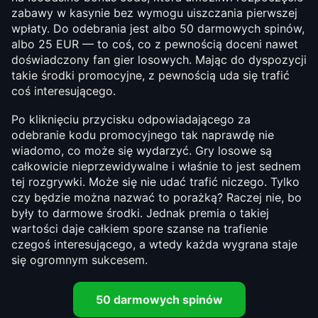
zabawy w kasynie bez wymogu uiszczania pierwszej
wpłaty. Do odebrania jest albo 50 darmowych spinów,
albo 25 EUR — to coś, co z pewnością doceni nawet
doświadczony fan gier losowych. Mając do dyspozycji
takie środki promocyjne, z pewnością uda się trafić
coś interesującego.
Po kliknięciu przycisku odpowiadającego za
odebranie kodu promocyjnego tak naprawdę nie
wiadomo, co może się wydarzyć. Gry losowe są
całkowicie nieprzewidywalne i właśnie to jest sednem
tej rozgrywki. Może się nie udać trafić niczego. Tylko
czy będzie można nazwać to porażką? Raczej nie, bo
były to darmowe środki. Jednak premia o takiej
wartości daje całkiem spore szanse na trafienie
czegoś interesującego, a wtedy każda wygrana staje
się ogromnym sukcesem.
50 darmowych spinów