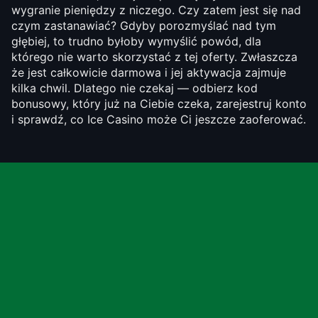
wygranie pieniędzy z niczego. Czy zatem jest się nad
czym zastanawiać? Gdyby porozmyślać nad tym
głębiej, to trudno byłoby wymyślić powód, dla
którego nie warto skorzystać z tej oferty. Zwłaszcza
że jest całkowicie darmowa i jej aktywacja zajmuje
kilka chwil. Dlatego nie czekaj — odbierz kod
bonusowy, który już na Ciebie czeka, zarejestruj konto
i sprawdź, co Ice Casino może Ci jeszcze zaoferować.